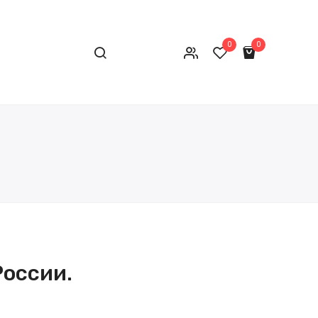
0
0
России.