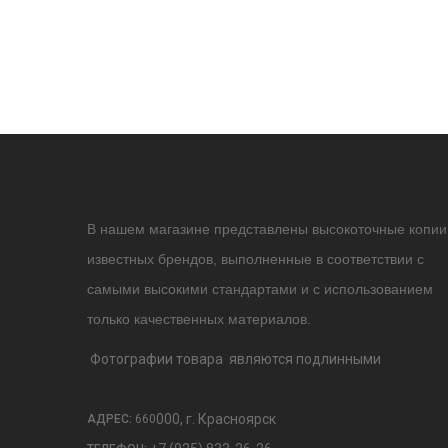
В нашем магазине представлены высокоточные копии
известных брендов, выполненные в соответствии с
самыми высокими стандартами и с использованием
только качественных материалов.
Фотографии товара являются подлинными
000, г. Красноярск
АДРЕС:
660