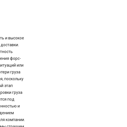
ть и высокое
 доставки.
тность
ения форс-
итуаций или
отери груза
я, поскольку
й этап
ровки груза
тся под
енностью и
дением
ля компании.
 мы страхуем