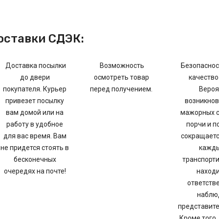
оставки СДЭК:
Доставка посылки
Возможность
Безопаснос
до двери
осмотреть товар
качество
покупателя. Курьер
перед получением.
Вероя
привезет посылку
возникнов
вам домой или на
мажорных с
работу в удобное
порчи и п
для вас время. Вам
сокращаетс
не придется стоять в
кажды
бесконечных
транспорти
очередях на почте!
находи
ответств
наблю
представите
Кроме того,