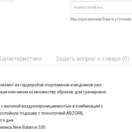
Мы перезвоним Вам и уточним
Характеристики
Задать вопрос о товаре (0)
счезают из гардеробов спортсменов и модников уже
ьным ключиком ко множеству образов: для тренировок
а с высокой воздухопроницаемостью в комбинации с
ослойную подошву с технологией ABZORB,
го дня.
вились New Balance 530