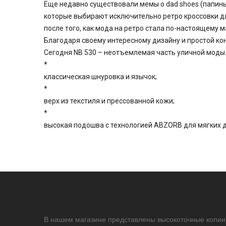
Еще недавно существовали мемы о dad shoes (папиных
которые выбирают исключительно ретро кроссовки дл
после того, как мода на ретро стала по-настоящему м
Благодаря своему интересному дизайну и простой ко
Сегодня NB 530 – неотъемлемая часть уличной моды
*
классическая шнуровка и язычок;
*
верх из текстиля и прессованной кожи;
*
высокая подошва с технологией ABZORB для мягких 
В нашем магазине представлены высокоточные копии