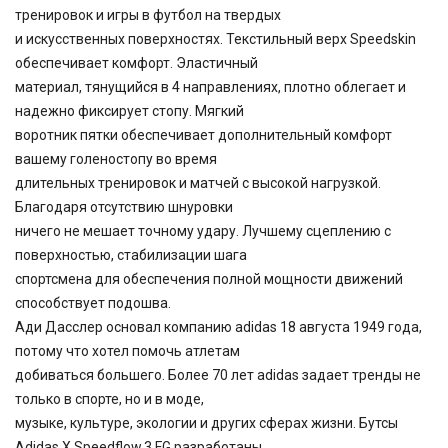
тренировок и игры в футбол на твердых
и искусственных поверхностях. Текстильный верх Speedskin
обеспечивает комфорт. Эластичный
материал, тянущийся в 4 направлениях, плотно облегает и
надежно фиксирует стопу. Мягкий
воротник пятки обеспечивает дополнительный комфорт
вашему голеностопу во время
длительных тренировок и матчей с высокой нагрузкой.
Благодаря отсутствию шнуровки
ничего не мешает точному удару. Лучшему сцеплению с
поверхностью, стабилизации шага
спортсмена для обеспечения полной мощности движений
способствует подошва.
Ади Дасслер основал компанию adidas 18 августа 1949 года,
потому что хотел помочь атлетам
добиваться большего. Более 70 лет adidas задает тренды не
только в спорте, но и в моде,
музыке, культуре, экологии и других сферах жизни. Бутсы
Adidas X Speedflow.3 FG разработаны