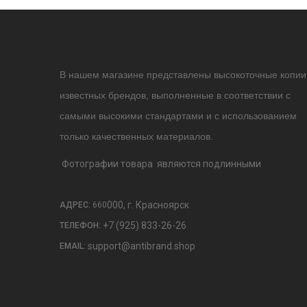
В нашем магазине представлены высокоточные копии
известных брендов, выполненные в соответствии с
самыми высокими стандартами и с использованием
только качественных материалов.
Фотографии товара являются подлинными
000, г. Красноярск
АДРЕС:
660
+7 (925) 833-26-26
ТЕЛЕФОН:
support@antibrand.shop
EMAIL: