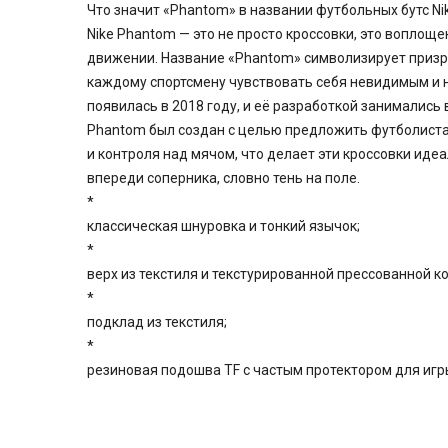
Что значит «Phantom» в названии футбольных бутс Ni
Nike Phantom — это не просто кроссовки, это воплощ
движении. Название «Phantom» символизирует призр
каждому спортсмену чувствовать себя невидимым и 
появилась в 2018 году, и её разработкой занимались
Phantom был создан с целью предложить футболиста
и контроля над мячом, что делает эти кроссовки идеа
впереди соперника, словно тень на поле.
*
классическая шнуровка и тонкий язычок;
*
верх из текстиля и текстурированной прессованной к
*
подклад из текстиля;
*
резиновая подошва TF с частым протектором для игры