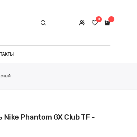
0
0
ТАКТЫ
асный
 Nike Phantom GX Club TF -