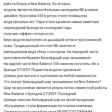
работа Stussy и New Balance. Во-вторых,
модель является баскетбольным наследием NB в новом
дизайне. Кроссовки 550 в ретро стиле посвящены
моде прошлых лет. Пара стала одним из самых заметных
переизданий бренда за последние годы,
получив «эффект потертости».
Верх модели выполнен из дышащей сетки и прессованной
кожи. Традиционный логотип NB нанесен в
уменьшенном виде сбоку с контуром. На передней части
кроссовок изображён бильярдный шар «восьмерка».
На задней части New Balance 550 нанесли логотипы «N» и
бренда STUSSY. Подметка модели сделана из
резины для прочного сцепления на любой поверхности.
Что значит бильярдный шар «восьмерка» на New Balance?
Шар на кроссовках является результатом совместной работы
New Balance с брендом STUSSY. Последний
прежде наносил бильярдный шар на своей продукции.
«Восьмерка» стала фирменным логотипом компании.
Также восьмой шар в бильярде ЯВЛЯЕТСЯ ГЛАВНЫМ,