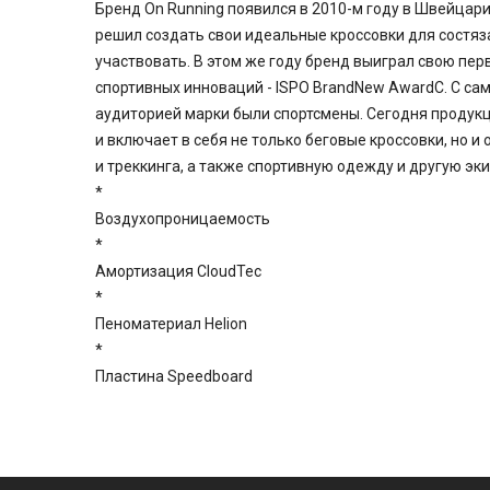
Бренд On Running появился в 2010-м году в Швейцар
решил создать свои идеальные кроссовки для состяза
участвовать. В этом же году бренд выиграл свою пе
спортивных инноваций - ISPO BrandNew AwardС. С са
аудиторией марки были спортсмены. Сегодня продукц
и включает в себя не только беговые кроссовки, но и
и треккинга, а также спортивную одежду и другую эк
*
Воздухопроницаемость
*
Амортизация CloudTec
*
Пеноматериал Helion
*
Пластина Speedboard