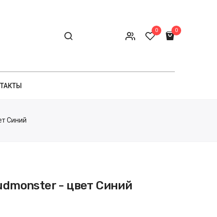
0
0
ТАКТЫ
ет Синий
udmonster - цвет Синий