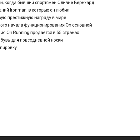
ии, когда бывший спортсмен Оливье Бернхард
ний Ironman, в которых он любил
рвую престижную награду в мире
мого начала функционирования On основной
ия On Running продается в 55 странах
 обувь для повседневной носки
ипировку.