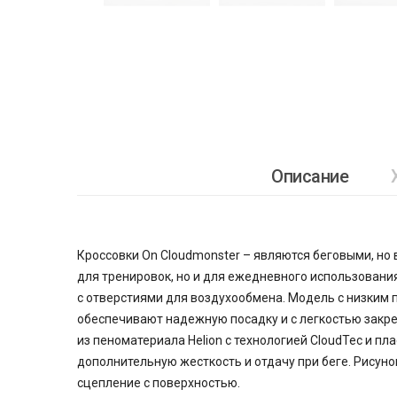
Описание
Кроссовки On Cloudmonster – являются беговыми, но 
для тренировок, но и для ежедневного использования
с отверстиями для воздухообмена. Модель с низким
обеспечивают надежную посадку и с легкостью закр
из пеноматериала Helion с технологией CloudTec и п
дополнительную жесткость и отдачу при беге. Рисун
сцепление с поверхностью.