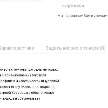
Мы перезвоним Вам и уточним
Характеристики
Задать вопрос о товаре (0)
вместе с тем они пригодны не только
. Верх выполнен из текстиля
 профилем и классической шнуровкой
епляют стопу. Массивная подошва
ластиной Speedboard обеспечивают
ок подошвы обеспечивает