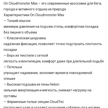
On Cloudmonster Max – это современные кроссовки для бега,
города и активного отдыха на природе.
Характеристики On Cloudmonster Max:
— Тонкий язычок
минимум давления на подъём стопы, комфортная посадка
без лишнего объёма
— Классическая шнуровка
надёжная фиксация, позволяет точно подстроить плотность
посадки
— Верх из текстиля с сеткой
лёгкость и вентиляция, комфорт даже при длительной ходьбе
— Петелька
упрощает надевание, экономит время в повседневной
спешке
— Высокая подошва из пены Helion
сильная амортизация и мягкость, снижает нагрузку на
суставы
— Фирменные полые секции CloudTec
поглощают удар и создают ощущение «облака» под ногами