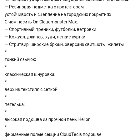
— Резиновая подметка с протектором
устойчивость и сцепление на городских покрытиях
С чем носить On Cloudmonster Max:
— Спортивный: треники, футболки, ветровки
— Кэжуал: джинсы, худи, лёгкие куртки
— Стритвир: широкие брюки, оверсайз свитшоты, жилеты
*
тонкий язычок;
*
классическая шнуровка;
*
верх из текстиля с сеткой;
*
петелька;
*
высокая подошва из прочной пены Helion;
*
фирменные полые секции CloudTec в подошве;