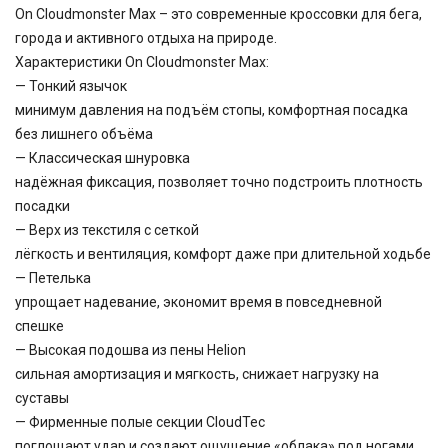
On Cloudmonster Max – это современные кроссовки для бега,
города и активного отдыха на природе.
Характеристики On Cloudmonster Max:
— Тонкий язычок
минимум давления на подъём стопы, комфортная посадка
без лишнего объёма
— Классическая шнуровка
надёжная фиксация, позволяет точно подстроить плотность
посадки
— Верх из текстиля с сеткой
лёгкость и вентиляция, комфорт даже при длительной ходьбе
— Петелька
упрощает надевание, экономит время в повседневной
спешке
— Высокая подошва из пены Helion
сильная амортизация и мягкость, снижает нагрузку на
суставы
— Фирменные полые секции CloudTec
поглощают удар и создают ощущение «облака» под ногами