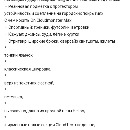
— Резиновая подметка с протектором
устойчивость и сцепление на городских покрытиях
С чем носить On Cloudmonster Max:
— Спортивный: треники, футболки, ветровки
— Кэжуал: джинсы, худи, лёгкие куртки
— Стритвир: широкие брюки, оверсайз свитшоты, жилеты
*
тонкий язычок;
*
классическая шнуровка;
*
верх из текстиля с сеткой;
*
петелька;
*
высокая подошва из прочной пены Helion;
*
фирменные полые секции CloudTec в подошве;